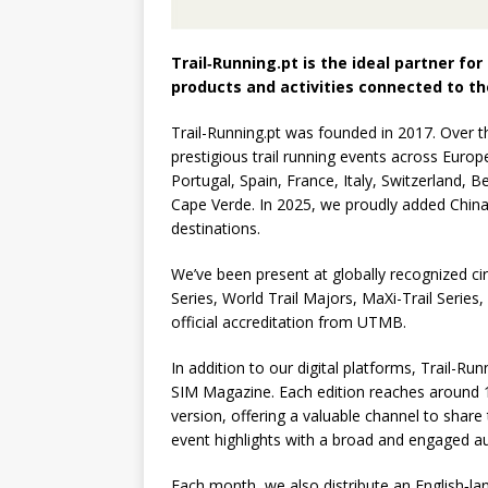
Trail‑Running.pt is the ideal partner fo
products and activities connected to th
Trail-Running.pt was founded in 2017. Over 
prestigious trail running events across Europ
Portugal, Spain, France, Italy, Switzerland, 
Cape Verde. In 2025, we proudly added China 
destinations.
We’ve been present at globally recognized cir
Series, World Trail Majors, MaXi-Trail Series,
official accreditation from UTMB.
In addition to our digital platforms, Trail-Ru
SIM Magazine. Each edition reaches around 10
version, offering a valuable channel to share 
event highlights with a broad and engaged a
Each month, we also distribute an English‑l