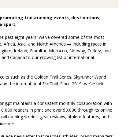
r promoting trail‑running events, destinations,
e sport.
the past eight years, we’ve covered some of the most
e, Africa, Asia, and North America — including races in
Belgium, Ireland, Gibraltar, Morocco, Norway, Turkey, and
and Canada to our growing list of international
cuits such as the Golden Trail Series, Skyrunner World
 and the international EcoTrail. Since 2019, we’ve held
nning.pt maintains a consistent monthly collaboration with
,000 readers in print and over 50,000 through its online
trail running stories, gear reviews, athlete features, and
udience.
anguage newsletter that reaches athletes, brand managers,