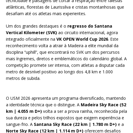
tecnicidade e paisagens de cortar a respiração entre falésias
atlânticas, florestas de Laurissilva e cristas montanhosas que
desafiam até os atletas mais experientes.
Um dos grandes destaques é o
regresso do Santana
Vertical Kilometer (SVK)
ao circuito internacional, agora
integrado oficialmente na
VK OPEN World Cup 2026
. Este
reconhecimento volta a atrair à Madeira a elite mundial da
disciplina “uphill”, que encontrará no SVK um dos percursos
mais íngremes, diretos e emblemáticos do calendário global. A
competição promete ser intensa, com atletas a disputar cada
metro de desnível positivo ao longo dos 4,8 km e 1.000
metros de subida.
O USM 2026 apresenta um programa diversificado, mantendo
a identidade técnica que o distingue. A
Madeira Sky Race (52
km | 4.055 m D+)
volta a ser a prova rainha, reconhecida pela
sua dureza e pelos trilhos expostos que exigem experiência e
sangue‑frio. A
Santana Sky Race (22 km | 1.780 m D+)
e a
Norte Sky Race (12 km | 1.114 m D+)
oferecem desafios