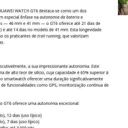
 HUAWEI WATCH GT6 destaca-se como um dos
m especial ênfase na
autonomia da bateria
e
es — 46 mm e 41 mm — o GT6 oferece até 21 dias de
 e até 14 dias no modelo de 41 mm. Esta longevidade
mo os praticantes de
trail running
, que valorizam
as.
iscutivelmente, a sua impressionante autonomia. Este
 de alto teor de silício, cuja capacidade é 65% superior à
 ao smartwatch oferecer uma duração significativamente
 de funcionalidades como GPS, monitorização contínua de
 o GT6 oferece uma autonomia excecional:
o), 12 dias (uso típico)
), 7 dias (uso típico)
ilho até 3.000 nits