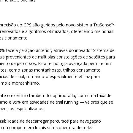
recisão do GPS são geridos pelo novo sistema TruSense™
s renovados e algoritmos otimizados, oferecendo melhorias
posicionamento.
 face à geração anterior, através do inovador Sistema de
s provenientes de múltiplas constelações de satélites para
ento de percursos. Esta tecnologia avançada permite um
ntes, como zonas montanhosas, trilhos densamente
cias de sinal, tornando-o especialmente eficaz para
clismo e montanhismo.
ante o exercício também foi aprimorada, com uma taxa de
smo e 95% em atividades de trail running — valores que se
médicos especializados.
ossibilidade de descarregar percursos para navegação
na ou compete em locais sem cobertura de rede.