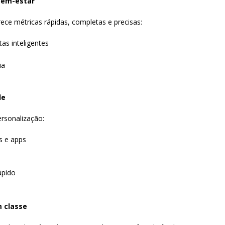
bem-estar
e métricas rápidas, completas e precisas:
as inteligentes
ia
de
rsonalização:
s e apps
ápido
 classe