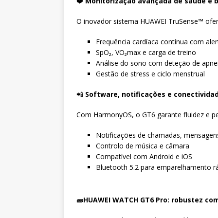
❤️
Monitorização avançada de saúde e 
O inovador sistema HUAWEI TruSense™ oferec
Frequência cardíaca contínua com alert
SpO₂, VO₂max e carga de treino
Análise do sono com deteção de apne
Gestão de stress e ciclo menstrual
📲
Software, notificações e conectivida
Com HarmonyOS, o GT6 garante fluidez e pe
Notificações de chamadas, mensagen
Controlo de música e câmara
Compatível com Android e iOS
Bluetooth 5.2 para emparelhamento r
🧱
HUAWEI WATCH GT6 Pro: robustez com