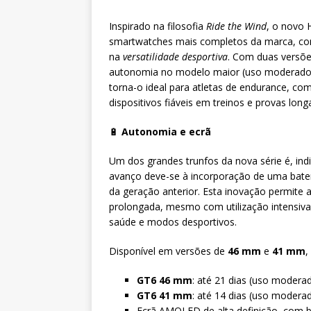
Inspirado na filosofia
Ride the Wind
, o novo
smartwatches mais completos da marca, co
na
versatilidade desportiva
. Com duas versõ
autonomia no modelo maior (uso moderado)
torna-o ideal para atletas de endurance, co
dispositivos fiáveis em treinos e provas long
🔋
Autonomia e ecrã
Um dos grandes trunfos da nova série é, ind
avanço deve-se à incorporação de uma bateria
da geração anterior. Esta inovação permite
prolongada, mesmo com utilização intensiva
saúde e modos desportivos.
Disponível em versões de
46 mm
e
41 mm
,
GT6 46 mm
: até 21 dias (uso moderad
GT6 41 mm
: até 14 dias (uso moderado
Ecrã AMOLED de alta definição, com br