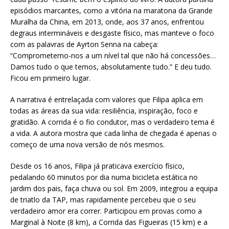
episódios marcantes, como a vitória na maratona da Grande
Muralha da China, em 2013, onde, aos 37 anos, enfrentou
degraus intermináveis e desgaste físico, mas manteve o foco
com as palavras de Ayrton Senna na cabeça:
“Comprometemo-nos a um nível tal que não há concessões…
Damos tudo o que temos, absolutamente tudo.” E deu tudo.
Ficou em primeiro lugar.
A narrativa é entrelaçada com valores que Filipa aplica em
todas as áreas da sua vida: resiliência, inspiração, foco e
gratidão. A corrida é o fio condutor, mas o verdadeiro tema é
a vida. A autora mostra que cada linha de chegada é apenas o
começo de uma nova versão de nós mesmos.
Desde os 16 anos, Filipa já praticava exercício físico,
pedalando 60 minutos por dia numa bicicleta estática no
jardim dos pais, faça chuva ou sol. Em 2009, integrou a equipa
de triatlo da TAP, mas rapidamente percebeu que o seu
verdadeiro amor era correr. Participou em provas como a
Marginal à Noite (8 km), a Corrida das Figueiras (15 km) e a