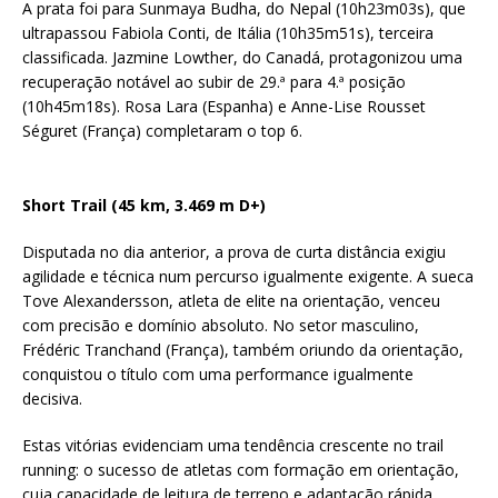
A prata foi para Sunmaya Budha, do Nepal (10h23m03s), que
ultrapassou Fabiola Conti, de Itália (10h35m51s), terceira
classificada. Jazmine Lowther, do Canadá, protagonizou uma
recuperação notável ao subir de 29.ª para 4.ª posição
(10h45m18s). Rosa Lara (Espanha) e Anne-Lise Rousset
Séguret (França) completaram o top 6.
Short Trail (45 km, 3.469 m D+)
Disputada no dia anterior, a prova de curta distância exigiu
agilidade e técnica num percurso igualmente exigente. A sueca
Tove Alexandersson, atleta de elite na orientação, venceu
com precisão e domínio absoluto. No setor masculino,
Frédéric Tranchand (França), também oriundo da orientação,
conquistou o título com uma performance igualmente
decisiva.
Estas vitórias evidenciam uma tendência crescente no trail
running: o sucesso de atletas com formação em orientação,
cuja capacidade de leitura de terreno e adaptação rápida