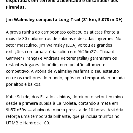
disputadas em terreno acidentado e desafiador dos
Pirenéus.
Jim Walmsley conquista Long Trail (81 km, 5.078 m D+)
A prova rainha do campeonato colocou os atletas frente a
mais de 80 quilómetros de subidas e descidas íngremes. No
setor masculino, Jim Walmsley (EUA) voltou às grandes
exibições com uma vitória sólida em 9h26m27s. Thibaut
Garrivier (França) e Andreas Reiterer (Itália) garantiram os
restantes lugares do pódio, num pelotão altamente
competitivo. A vitória de Walmsley reafirma o seu estatuto
entre os melhores do mundo, após uma temporada marcada
por altos e baixos.
Katie Schide, dos Estados Unidos, dominou o setor feminino
desde a primeira subida à La Moleta, cortando a meta em
9h57m59s — abaixo da marca prevista de 10 horas. A vitória
reforça uma temporada brilhante, que já incluía triunfos no
UTMB e Hardrock 100.