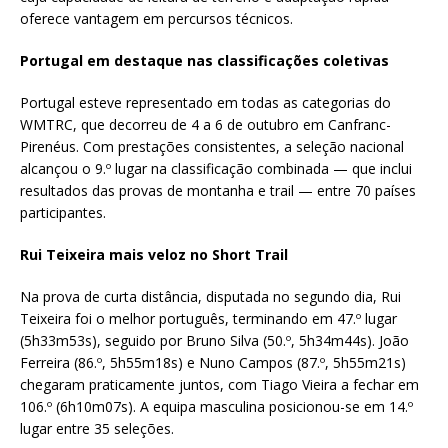
oferece vantagem em percursos técnicos.
Portugal em destaque nas classificações coletivas
Portugal esteve representado em todas as categorias do
WMTRC, que decorreu de 4 a 6 de outubro em Canfranc-
Pirenéus. Com prestações consistentes, a seleção nacional
alcançou o 9.º lugar na classificação combinada — que inclui
resultados das provas de montanha e trail — entre 70 países
participantes.
Rui Teixeira mais veloz no Short Trail
Na prova de curta distância, disputada no segundo dia, Rui
Teixeira foi o melhor português, terminando em 47.º lugar
(5h33m53s), seguido por Bruno Silva (50.º, 5h34m44s). João
Ferreira (86.º, 5h55m18s) e Nuno Campos (87.º, 5h55m21s)
chegaram praticamente juntos, com Tiago Vieira a fechar em
106.º (6h10m07s). A equipa masculina posicionou-se em 14.º
lugar entre 35 seleções.