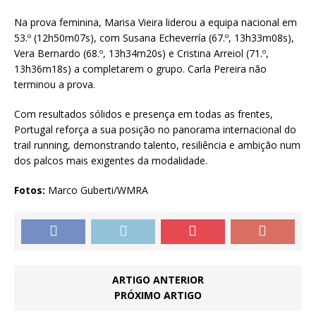
Na prova feminina, Marisa Vieira liderou a equipa nacional em
53.º (12h50m07s), com Susana Echeverría (67.º, 13h33m08s),
Vera Bernardo (68.º, 13h34m20s) e Cristina Arreiol (71.º,
13h36m18s) a completarem o grupo. Carla Pereira não
terminou a prova.
Com resultados sólidos e presença em todas as frentes,
Portugal reforça a sua posição no panorama internacional do
trail running, demonstrando talento, resiliência e ambição num
dos palcos mais exigentes da modalidade.
Fotos:
Marco Guberti/WMRA
ARTIGO ANTERIOR
PRÓXIMO ARTIGO