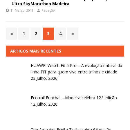
Ultra SkyMarathon Madeira
11 Março, 2018
Redação
«
1
2
3
4
»
ARTIGOS MAIS RECENTES
HUAWEI Watch Fit 5 Pro – A evolução natural da
linha FIT para quem vive entre trilhos e cidade
23 Julho, 2026
Ecotrail Funchal – Madeira celebra 12.ª edição
12 Julho, 2026
The Amazing Espite Trail celebra 6.ª edição