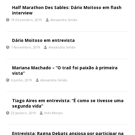
Half Marathon Des Sables: Dário Moitoso em flash
interview
19 Dezembro, 2019
Alexandra Simão
Dário Moitoso em entrevista
7 Novembro, 2019
Alexandra Simão
Mariana Machado – “O trail foi paixão à primeira
vista”
6 Junho, 2019
Alexandra Simão
Tiago Aires em entrevista: “É como se tivesse uma
segunda vida”
23 Janeiro, 2019
Inês Morais
Entrevista: Ragna Debats ansiosa por participar na