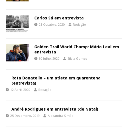
Carlos Sá em entrevista
21 Outubro, 2020
Redação
Golden Trail World Champ: Mário Leal em
entrevista
30 Julho, 2020
Sílvia Gomes
Rota Donatello – um atleta em quarentena
(entrevista)
12 Abril, 2020
Redação
André Rodrigues em entrevista (de Natal)
25 Dezembro, 2019
Alexandra Simão